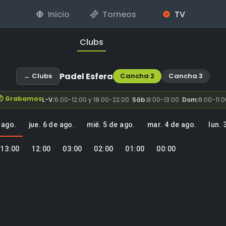
Inicio
Torneos
TV
Clubs
Padel Esfera
← Clubs
Cancha 2
Cancha 3
⏱ Grabamos
L-V
:
6:00-12:00 y 18:00-22:00
·
Sáb
:
8:00-13:00
·
Dom
:
8:00-11:0
e ago.
jue. 6 de ago.
mié. 5 de ago.
mar. 4 de ago.
lun. 
13:00
12:00
03:00
02:00
01:00
00:00