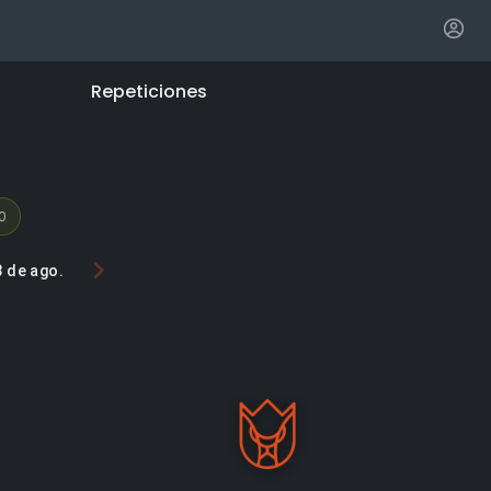
Repeticiones
0
3 de ago.