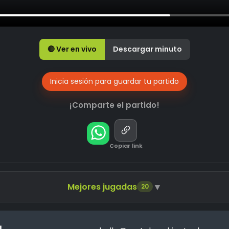
🔴 Ver en vivo
Descargar minuto
Inicia sesión para guardar tu partido
¡Comparte el partido!
Copiar link
▼
Mejores jugadas
20