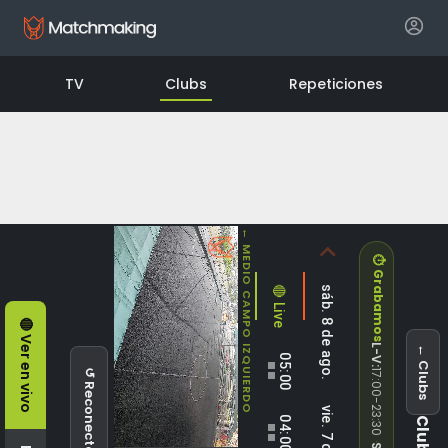
hello@matchmakingtech.com
TV
Clubs
Repeticiones
← MEDIO CAMPO IZQUIERDO
⏱ Grabamos
🔴 Live
sáb. 8 de ago.
🔴 Ver en vivo
L-V
← Clubs
05:00
⬛⬛
:
17:00-23:30
04:00
⬛⬛
·