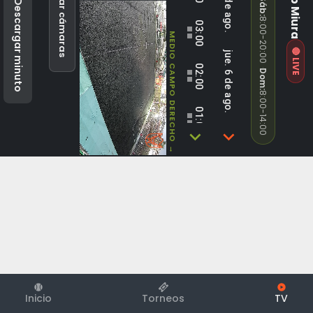
↺ Reconectar cámaras
vie. 7 de ago.
Club Miura
Sáb
Descargar minuto
:
8:00-20:00
03:00
⬛⬛
MEDIO CAMPO DERECHO →
🔴 LIVE
jue. 6 de ago.
02:00
·
Dom
⬛⬛
:
8:00-14:00
01:00
⬛⬛
mié. 5 de ago.
00:00
⬛⬛
mar. 4 de ago.
Inicio
Torneos
TV